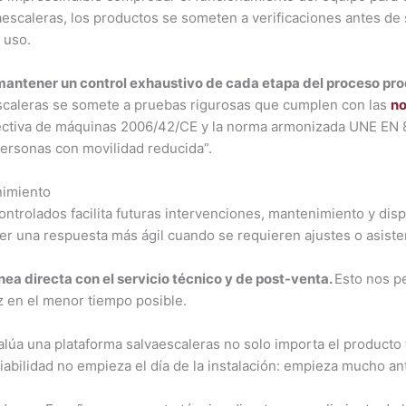
escaleras, los productos se someten a verificaciones antes de s
 uso.
mantener un control exhaustivo de cada etapa del proceso pro
escaleras se somete a pruebas rigurosas que cumplen con las
no
irectiva de máquinas 2006/42/CE y la norma armonizada UNE EN 8
personas con movilidad reducida”.
nimiento
ntrolados facilita futuras intervenciones, mantenimiento y dis
r una respuesta más ágil cuando se requieren ajustes o asisten
ea directa con el servicio técnico y de post-venta.
Esto nos pe
az en el menor tiempo posible.
lúa una plataforma salvaescaleras no solo importa el producto f
fiabilidad no empieza el día de la instalación: empieza mucho an