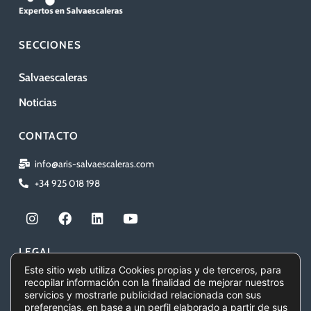
SECCIONES
Salvaescaleras
Noticias
CONTACTO
info@aris-salvaescaleras.com
+34 925 018 198
I
F
L
Y
n
a
i
o
s
c
n
u
t
e
k
t
LEGAL
a
b
e
u
Este sitio web utiliza Cookies propias y de terceros, para
g
o
d
b
recopilar información con la finalidad de mejorar nuestros
Aviso legal
r
o
i
e
servicios y mostrarle publicidad relacionada con sus
a
k
n
preferencias, en base a un perfil elaborado a partir de sus
Política de privacidad