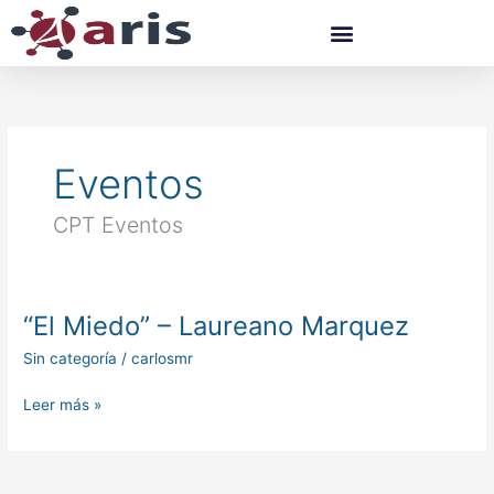
Ir
al
contenido
Eventos
CPT Eventos
“El Miedo” – Laureano Marquez
“El
Miedo”
Sin categoría
/
carlosmr
–
Laureano
Leer más »
Marquez